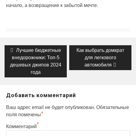
начало, а возвращение к забытой мечте.
Навигация
Previous
Next
Лучшие бюджетные
Как выбрать домкрат
post:
post:
по
внедорожники: Топ-5
для легкового
дешевых джипов 2024
автомобиля
записям
года
Добавить комментарий
Ваш адрес email не будет опубликован.
Обязательные
*
поля помечены
*
Комментарий