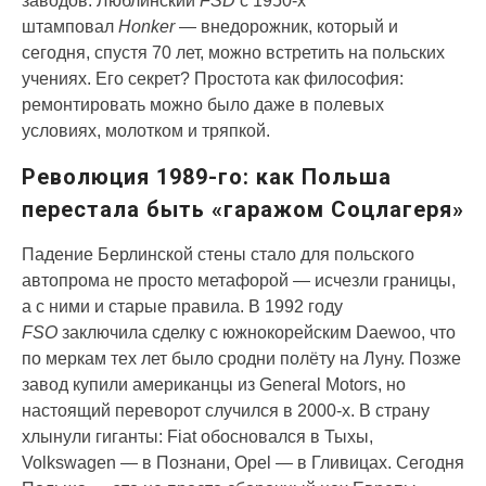
заводов. Люблинский
FSD
с 1950-х
штамповал
Honker
— внедорожник, который и
сегодня, спустя 70 лет, можно встретить на польских
учениях. Его секрет? Простота как философия:
ремонтировать можно было даже в полевых
условиях, молотком и тряпкой.
Революция 1989-го: как Польша
перестала быть «гаражом Соцлагеря»
Падение Берлинской стены стало для польского
автопрома не просто метафорой — исчезли границы,
а с ними и старые правила. В 1992 году
FSO
заключила сделку с южнокорейским Daewoo, что
по меркам тех лет было сродни полёту на Луну. Позже
завод купили американцы из General Motors, но
настоящий переворот случился в 2000-х. В страну
хлынули гиганты: Fiat обосновался в Тыхы,
Volkswagen — в Познани, Opel — в Гливицах. Сегодня