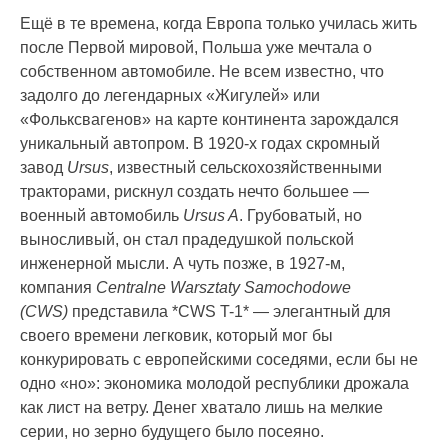
Ещё в те времена, когда Европа только училась жить
после Первой мировой, Польша уже мечтала о
собственном автомобиле. Не всем известно, что
задолго до легендарных «Жигулей» или
«Фольксвагенов» на карте континента зарождался
уникальный автопром. В 1920-х годах скромный
завод
Ursus
, известный сельскохозяйственными
тракторами, рискнул создать нечто большее —
военный автомобиль
Ursus A
. Грубоватый, но
выносливый, он стал прадедушкой польской
инженерной мысли. А чуть позже, в 1927-м,
компания
Centralne Warsztaty Samochodowe
(CWS)
представила *CWS T-1* — элегантный для
своего времени легковик, который мог бы
конкурировать с европейскими соседями, если бы не
одно «но»: экономика молодой республики дрожала
как лист на ветру. Денег хватало лишь на мелкие
серии, но зерно будущего было посеяно.