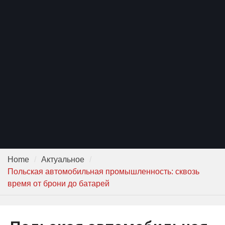
Едем отдыхать на море на
собственной машине
Стоит ли покупать
автомобиль после ДТП? Как
не потерять деньги
Цветы-фильтры, которые
помогают убрать неприятные
запахи в автомобиле
Home
Актуальное
Польская автомобильная промышленность: сквозь
время от брони до батарей