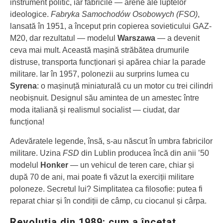
instrument politic, iar fabricile — arene ale luptelor
ideologice.
Fabryka Samochodów Osobowych (FSO)
,
lansată în 1951, a început prin copierea sovieticului GAZ-
M20, dar rezultatul — modelul
Warszawa
— a devenit
ceva mai mult. Această mașină străbătea drumurile
distruse, transporta funcționari și apărea chiar la parade
militare. Iar în 1957, polonezii au surprins lumea cu
Syrena
: o mașinuță miniaturală cu un motor cu trei cilindri
neobișnuit. Designul său amintea de un amestec între
moda italiană și realismul socialist — ciudat, dar
funcționa!
Adevăratele legende, însă, s-au născut în umbra fabricilor
militare. Uzina
FSD
din Lublin producea încă din anii ’50
modelul
Honker
— un vehicul de teren care, chiar și
după 70 de ani, mai poate fi văzut la exerciții militare
poloneze. Secretul lui? Simplitatea ca filosofie: putea fi
reparat chiar și în condiții de câmp, cu ciocanul și cârpa.
Revoluția din 1989: cum a încetat