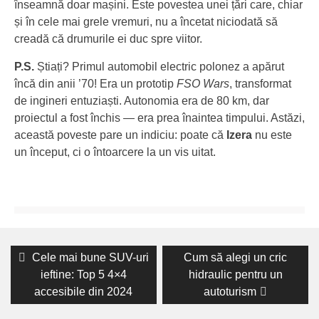
înseamnă doar mașini. Este povestea unei țări care, chiar
și în cele mai grele vremuri, nu a încetat niciodată să
creadă că drumurile ei duc spre viitor.
P.S.
Știați? Primul automobil electric polonez a apărut
încă din anii ’70! Era un prototip
FSO Wars
, transformat
de ingineri entuziaști. Autonomia era de 80 km, dar
proiectul a fost închis — era prea înaintea timpului. Astăzi,
această poveste pare un indiciu: poate că
Izera
nu este
un început, ci o întoarcere la un vis uitat.
Navigare
Previous
Next
Cele mai bune SUV-uri
Cum să alegi un cric
post:
post:
în
ieftine: Top 5 4×4
hidraulic pentru un
accesibile din 2024
autoturism
articole