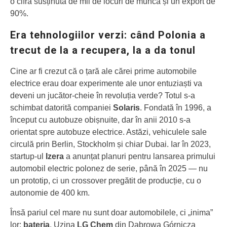
o cifră susținută de mii de locuri de muncă și un export de
90%.
Era tehnologiilor verzi: când Polonia a
trecut de la a recupera, la a da tonul
Cine ar fi crezut că o țară ale cărei prime automobile
electrice erau doar experimente ale unor entuziaști va
deveni un jucător-cheie în revoluția verde? Totul s-a
schimbat datorită companiei
Solaris
. Fondată în 1996, a
început cu autobuze obișnuite, dar în anii 2010 s-a
orientat spre autobuze electrice. Astăzi, vehiculele sale
circulă prin Berlin, Stockholm și chiar Dubai. Iar în 2023,
startup-ul
Izera
a anunțat planuri pentru lansarea primului
automobil electric polonez de serie, până în 2025 — nu
un prototip, ci un crossover pregătit de producție, cu o
autonomie de 400 km.
Însă pariul cel mare nu sunt doar automobilele, ci „inima”
lor:
bateria
. Uzina
LG Chem
din Dąbrowa Górnicza