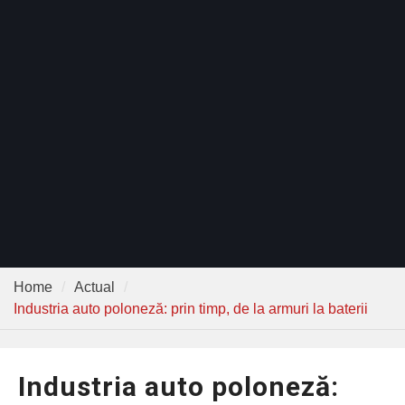
mașină după un accident?
Cum să nu pierzi bani
Flori-filtre care purifica aerul și
ajută la eliminarea mirosurilor
neplăcute din automobil
Home
Actual
Industria auto poloneză: prin timp, de la armuri la baterii
Industria auto poloneză: