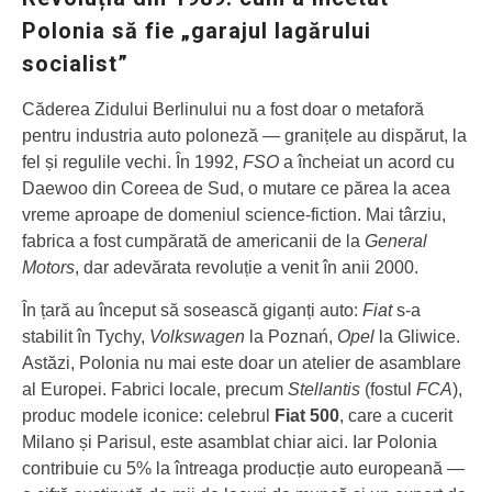
Polonia să fie „garajul lagărului
socialist”
Căderea Zidului Berlinului nu a fost doar o metaforă
pentru industria auto poloneză — granițele au dispărut, la
fel și regulile vechi. În 1992,
FSO
a încheiat un acord cu
Daewoo din Coreea de Sud, o mutare ce părea la acea
vreme aproape de domeniul science-fiction. Mai târziu,
fabrica a fost cumpărată de americanii de la
General
Motors
, dar adevărata revoluție a venit în anii 2000.
În țară au început să sosească giganți auto:
Fiat
s-a
stabilit în Tychy,
Volkswagen
la Poznań,
Opel
la Gliwice.
Astăzi, Polonia nu mai este doar un atelier de asamblare
al Europei. Fabrici locale, precum
Stellantis
(fostul
FCA
),
produc modele iconice: celebrul
Fiat 500
, care a cucerit
Milano și Parisul, este asamblat chiar aici. Iar Polonia
contribuie cu 5% la întreaga producție auto europeană —