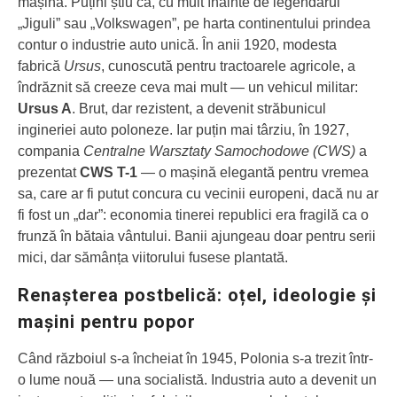
mașină. Puțini știu că, cu mult înainte de legendarul
„Jiguli” sau „Volkswagen”, pe harta continentului prindea
contur o industrie auto unică. În anii 1920, modesta
fabrică
Ursus
, cunoscută pentru tractoarele agricole, a
îndrăznit să creeze ceva mai mult — un vehicul militar:
Ursus A
. Brut, dar rezistent, a devenit străbunicul
ingineriei auto poloneze. Iar puțin mai târziu, în 1927,
compania
Centralne Warsztaty Samochodowe (CWS)
a
prezentat
CWS T-1
— o mașină elegantă pentru vremea
sa, care ar fi putut concura cu vecinii europeni, dacă nu ar
fi fost un „dar”: economia tinerei republici era fragilă ca o
frunză în bătaia vântului. Banii ajungeau doar pentru serii
mici, dar sămânța viitorului fusese plantată.
Renașterea postbelică: oțel, ideologie și
mașini pentru popor
Când războiul s-a încheiat în 1945, Polonia s-a trezit într-
o lume nouă — una socialistă. Industria auto a devenit un