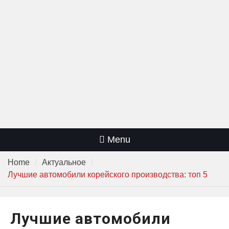
Едем отдыхать на море на
собственной машине
Стоит ли покупать
автомобиль после ДТП? Как
не потерять деньги
Цветы-фильтры, которые
помогают убрать неприятные
запахи в автомобиле
Menu
Home
Актуальное
Лучшие автомобили корейского производства: топ 5
Лучшие автомобили