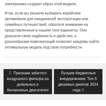
электроника создают образ этой модели.
Итак, если вы решили выбирать корейские
автомобили для ежедневной эксплуатации или
семейных путешествий, обратите внимание на
представленные в нашем топе варианты. Они
доказали свою надёжность и удобство, а
разнообразие комплектаций позволит каждому найти
оптимальную модель под свои потребности.
Навигация
Previous
Next
Признаки забитого
Лучшие бюджетные
post:
post:
по
воздушного фильтра на
внедорожники: Топ-5
дизельных и
дешевых джипов 2024
записям
бензиновых двигателях
года